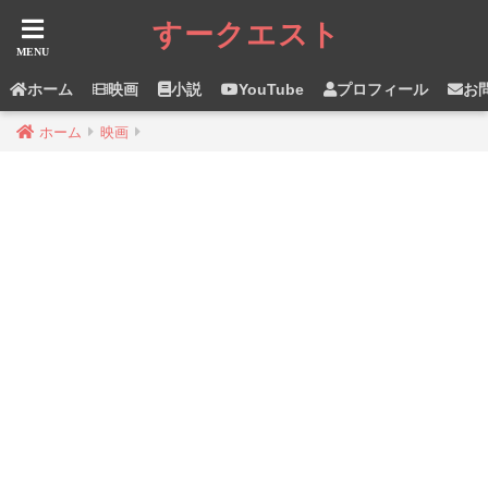
すークエスト
ホーム
映画
小説
YouTube
プロフィール
お
ホーム
映画